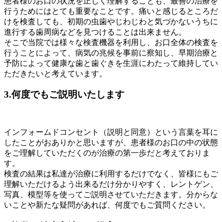
患者様のお口の状況を正しく理解することも、最善の治療を
行うためにはとても重要なことです。痛いと感じるところだ
けを検査しても、初期の虫歯やじわじわと気づかないうちに
進行する歯周病などを見つけることは出来ません。
そこで当院では様々な検査機器を利用し、お口全体の検査を
行うことによって、病気の兆候を事前に察知し、早期治療と
予防によって健康な歯と歯ぐきを生涯にわたって維持してい
ただきたいと考えています。
3.何度でもご説明いたします
インフォームドコンセント（説明と同意）という言葉を耳に
したことがおありかと思いますが、患者様のお口の中の状態
をご理解していただくのが治療の第一歩だと考えておりま
す。
検査の結果は私達が治療に利用するだけでなく、皆様にもご
理解いただけるよう出来るだけ分かりやすく、レントゲン、
写真、模型等を使ってご説明させていただきます。分からな
いことや新たな疑問があれば、何度でもご質問ください。