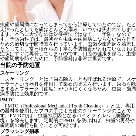
虫歯や歯周病になってしまってから治療していたのでは、たと
え治ったとしても歯はどんどん傷み、いつかは失われてしまい
ます。本当に大切なのは対症療法ではなく、「予防」なので
す。予防歯科では、最初から虫歯や歯周病にならない歯を作る
ための適切な予防措置を行っています。虫歯や歯周病を治療し
たとしても、常日頃からの丁寧な予防措置がとれていなければ
症状はすぐに再発してしまうのです。口腔の健康を保ち、虫歯
や歯周病を防ぐために、予防歯科は非常に重要です。
当院の予防処置
スケーリング
「スケーリング」とは「歯石除去」とも呼ばれる治療で、スケ
ーラーという器具を使用して歯石の除去を行います。歯石を除
去するとプラーク（歯垢）がつきにくくなるため、虫歯・歯周
病予防には効果的です。
PMTC
「PMTC（Professional Mechanical Tooth Cleaning）」とは、専用
の器材を使用したプロの手による歯のクリーニングのことで
す。PMTCでは、虫歯の原因となるバイオフィルム（細菌の
塊）を除去します。定期的にPMTCを受ければ、虫歯の再発や
歯周病の進行を防ぐことが可能です。
ブラッシング指導