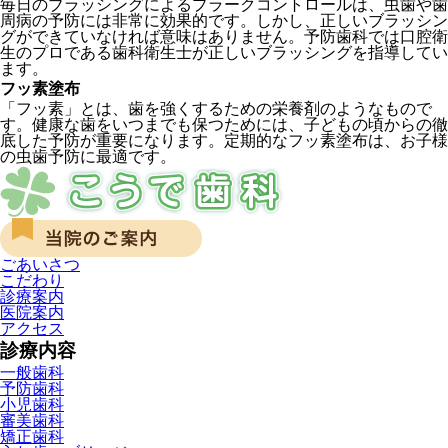
毎日のブラッシングによるプラークコントロールは、虫歯や歯
周病の予防には非常に効果的です。しかし、正しいブラッシン
グができていなければ意味はありません。予防歯科では口腔衛
生のプロである歯科衛生士が正しいブラッシングを指導してい
ます。
フッ素塗布
「フッ素」とは、歯を強くするための栄養剤のようなもので
す。健康な歯をいつまでも保つためには、子どもの頃からの徹
底した予防が重要になります。定期的なフッ素塗布は、お子様
の虫歯予防に最適です。
ごあいさつ
こだわり
診療案内
医院案内
アクセス
診療内容
一般歯科
予防歯科
小児歯科
審美歯科
矯正歯科